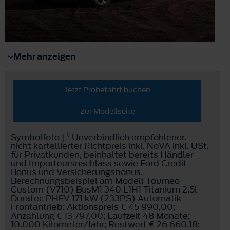
Mehr anzeigen
Jetzt Probefahrt buchen
Zur Modellseite
1)
Symbolfoto |
Unverbindlich empfohlener,
nicht kartellierter Richtpreis inkl. NoVA inkl. USt.
für Privatkunden, beinhaltet bereits Händler-
und Importeursnachlass sowie Ford Credit
Bonus und Versicherungsbonus.
Berechnungsbeispiel am Modell Tourneo
Custom (V710) BusM1 340 L1H1 Titanium 2.5l
Duratec PHEV 171 kW (233PS) Automatik
Frontantrieb: Aktionspreis € 45 990,00;
Anzahlung € 13 797,00; Laufzeit 48 Monate;
10.000 Kilometer/Jahr; Restwert € 26 660,18;