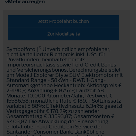
Mehr anzeigen
Jetzt Probefahrt buchen
Zur Modellseite
1)
Symbolfoto |
Unverbindlich empfohlener,
nicht kartellierter Richtpreis inkl. USt. für
Privatkunden, beinhaltet bereits
Importeursnachlass sowie Ford Credit Bonus
und Versicherungsbonus. Berechnungsbeispiel
am Modell Explorer Style SUV Elektromotor mit
Standard Range - 58kWh - RWD 1-Gang-
Automatikgetriebe Heckantrieb: Aktionspreis €
29190,-; Anzahlung € 8757,-; Laufzeit 48
Monate; 10.000 Kilometer/Jahr; Restwert €
15586,58; monatliche Rate € 189,-; Sollzinssatz
variabel 5,88%; Effektivzinssatz 6,34%; gesetzl.
Vertragsgebühr € 178,29; zu zahlender
Gesamtbetrag € 33593,87; Gesamtkosten €
4403,87. Die Abwicklung der Finanzierung
erfolgt über Ford Credit, ein Service der
Santander Consumer Bank. Bankübliche