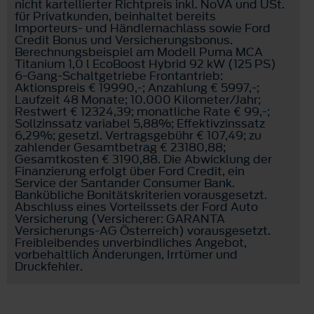
nicht kartellierter Richtpreis inkl. NoVA und USt.
für Privatkunden, beinhaltet bereits
Importeurs- und Händlernachlass sowie Ford
Credit Bonus und Versicherungsbonus.
Berechnungsbeispiel am Modell Puma MCA
Titanium 1,0 l EcoBoost Hybrid 92 kW (125 PS)
6-Gang-Schaltgetriebe Frontantrieb:
Aktionspreis € 19990,-; Anzahlung € 5997,-;
Laufzeit 48 Monate; 10.000 Kilometer/Jahr;
Restwert € 12324,39; monatliche Rate € 99,-;
Sollzinssatz variabel 5,88%; Effektivzinssatz
6,29%; gesetzl. Vertragsgebühr € 107,49; zu
zahlender Gesamtbetrag € 23180,88;
Gesamtkosten € 3190,88. Die Abwicklung der
Finanzierung erfolgt über Ford Credit, ein
Service der Santander Consumer Bank.
Bankübliche Bonitätskriterien vorausgesetzt.
Abschluss eines Vorteilssets der Ford Auto
Versicherung (Versicherer: GARANTA
Versicherungs-AG Österreich) vorausgesetzt.
Freibleibendes unverbindliches Angebot,
vorbehaltlich Änderungen, Irrtümer und
Druckfehler.