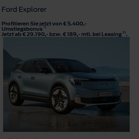
Ford Explorer
Profitieren Sie jetzt von € 5.400,-
1)
Umstiegsbonus
2)
Jetzt ab € 29.190,- bzw. € 189,- mtl. bei Leasing
.